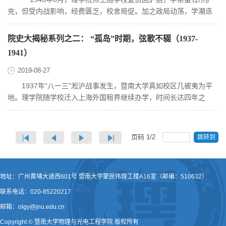
充，但受内战影响，经费匮乏，校舍局促。加之政局动荡，学潮迭
起，办学环境...
院史大揭秘系列之二： “孤岛”时期，弦歌不辍（1937-
1941）
2019-08-27
1937年“八一三”淞沪战事发生，暨南大学真如校区几被夷为平
地。理学院随学校迁入上海外国租界继续办学，时间长达四年之
久。“孤岛”时期，全体师生居...
页码
1
/
2
跳转到
地址：广州黄埔大道西601号 暨南大学蒙民伟理工楼A16室（邮编：510632）
联系电话：020-85220217
邮箱：olgy@jnu.edu.cn
Copyright © 暨南大学物理与光电工程学院 版权所有