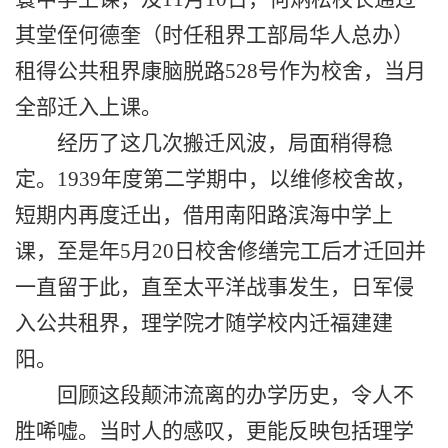
其堂侄何德奎（时任租界工部局华人总办）
租得公共租界康脑脱路
528
号作为校舍，当月
全部迁入上课。
经历了这几次搬迁风波，局面稍得稳
定。
1939
年度第二学期中，以维修校舍故，
短期内再度迁出，借用南阳路滨海中学上
课，至是年
5
月
20
日校舍修缮完工后才迁回并
一直留于此，直至太平洋战事发生，日军侵
入公共租界，理学院才随学校内迁福建建
阳。
回顾这段颠沛流离的办学历史，令人不
胜唏嘘。当时人的感叹，更能反映包括理学