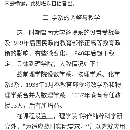
未尝稍懈，此则堪以自信者也。
二 学系的调整与教学
这一时期暨南大学各院系的设置受战争
及
1939
年后国民政府教育部修正高等教育政
策的影响，有些微变化，
1940
年后趋于稳
定。具体到理学院，大致情况如下：
战前理学院设数学系、物理学系、化学
系
3
系。
1938
年
1
月奉教育部令将数学系和物
理学系合并为数理学系。
1937
年底有专任教
授
13
人，后有所增益。
在课程设置上，理学院“除作纯粹科学研
究外，”为适应战时实际需求，“并以造就应用