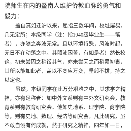
院师生在内的暨南人维护侨教血脉的勇气和
毅力：
盖自真如迁沪以来，屈指三数年间，校址屡易，
几无定所；本级同学（注：指
1940
级毕业生——笔
者），亦随之奔波无常。且以环境特殊，风波时起，
无日不在动荡之中。其颠沛困苦，有如是者！然长校
这，初未尝因之稍馁其气，亦未尝因之而稍易初衷，
其所以能如此者，盖以不变应万变，坚毅不拔，持之
以定也。
虽然，本级同学在此万分艰难之中，其求学之精
神，亦有足称者：如中外文系则有中外文研究会，教
育系则有教育研究会。他如史地系、理学院、商学院
等，则有史地、数理、经济等研究会。凡此研究，虽
不敢自诩有何成就，然于研究之精神，四年如一日，