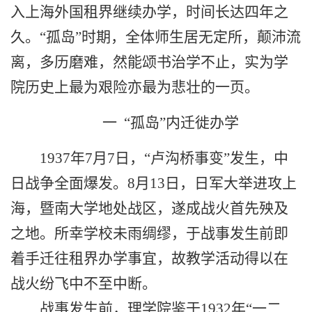
入上海外国租界继续办学，时间长达四年之
久。“孤岛”时期，全体师生居无定所，颠沛流
离，多历磨难，然能颂书治学不止，实为学
院历史上最为艰险亦最为悲壮的一页。
一 “孤岛”内迁徙办学
1937
年
7
月
7
日，“卢沟桥事变”发生，中
日战争全面爆发。
8
月
13
日，日军大举进攻上
海，暨南大学地处战区，遂成战火首先殃及
之地。所幸学校未雨绸缪，于战事发生前即
着手迁往租界办学事宜，故教学活动得以在
战火纷飞中不至中断。
战事发生前，理学院鉴于
1932
年“一二