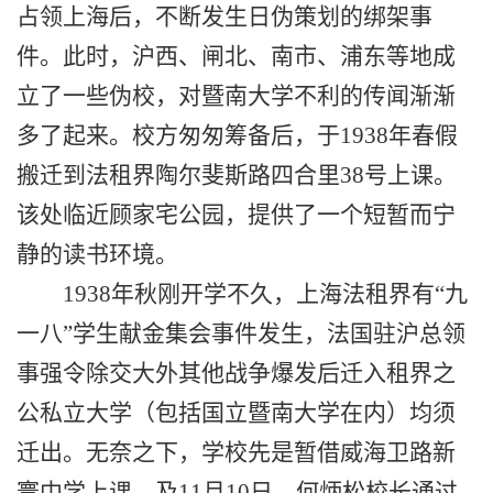
占领上海后，不断发生日伪策划的绑架事
件。此时，沪西、闸北、南市、浦东等地成
立了一些伪校，对暨南大学不利的传闻渐渐
多了起来。校方匆匆筹备后，于
1938
年春假
搬迁到法租界陶尔斐斯路四合里
38
号上课。
该处临近顾家宅公园，提供了一个短暂而宁
静的读书环境。
1938
年秋刚开学不久，上海法租界有“九
一八”学生献金集会事件发生，法国驻沪总领
事强令除交大外其他战争爆发后迁入租界之
公私立大学（包括国立暨南大学在内）均须
迁出。无奈之下，学校先是暂借威海卫路新
寰中学上课，及
11
月
10
日，何炳松校长通过