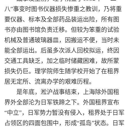
八”事变时图书仪器损失惨重之教训，乃将重
要仪器、标本及全部药品装运出险，所有图
书亦由图书馆负责迁移。但较为笨重的试验
机械及普通玻璃器皿，因搬运不便，当时未
能全部运出。后虽多次派人回校拟运，终因
交通工具缺乏，加之临时储藏困难，故所蒙
损失仍巨。理学院师生随学校开始了在租界
居无定所、流离办学的艰难历程。
是年底，淞沪战事结束，上海除外国租
界外全部沦为日军铁蹄之下。外国租界宣布
“中立”，日军势力暂没有侵入，租界处于日军
占领区的四面包围中，形成“孤岛”状态。日军