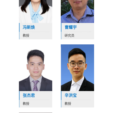
冯新焕
曹耀宇
教授
研究员
张杰君
辛洪宝
教授
教授