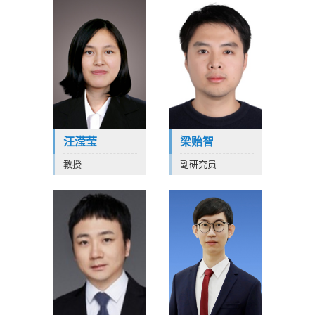
汪滢莹
梁贻智
教授
副研究员