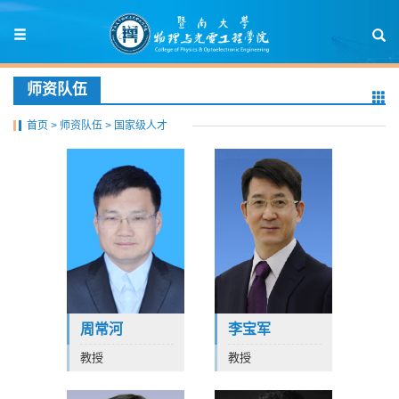
师资队伍
首页
>
师资队伍
>
国家级人才
周常河
李宝军
教授
教授