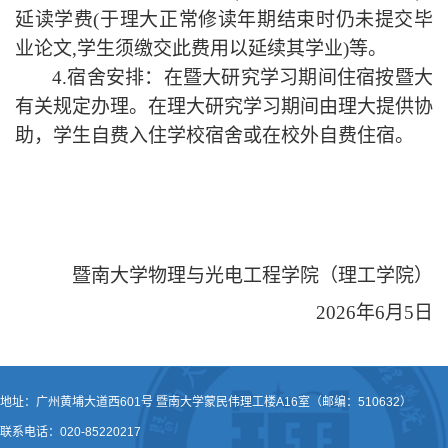
延读学费(于理大正常修读年期结束时仍未提交毕
业论文,学生须缴交此费用以延续其学业)等。
4.
宿舍安排：在暨大研究学习期间住宿按暨大
有关规定办理。在理大研究学习期间由理大提供协
助，学生自费入住学校宿舍或在校外自费住宿。
暨南大学物理与光电工程学院（理工学院）
2026
年6月5日
地址：广州黄埔大道西601号 暨南大学蒙民伟理工楼A16室（邮编：510632）
联系电话：020-85220217