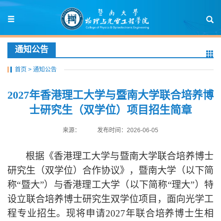
通知公告
首页
>
通知公告
2027年香港理工大学与暨南大学联合培养博
士研究生（双学位）项目招生简章
来源：
发布时间：2026-06-05
根据《
香港理工大学与暨南大学联合培养博士
研究生（双学位）合作协议》，
暨南大学（以下简
称“暨大”）与香港理工大学（以下简称“理大”）特
设立联合培养博士研究生双学位项目，面向光学工
程专业招生。现将申请2027年联合培养博士生相