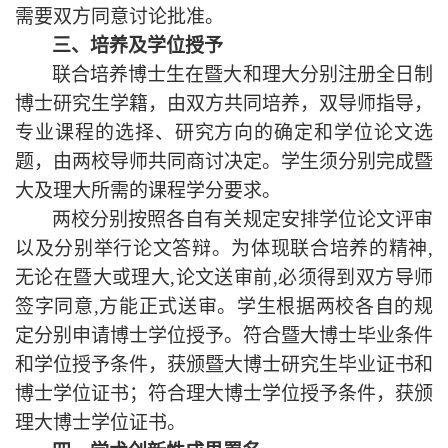
需要双方同意讨论批准。
三、培养及学位授予
联合培养博士生在暨大和理大分别注册全日制
博士研究生学籍，由双方共同培养，双导师指导，
专业课程的选择、研究方向的确定和学位论文选
题，由两校导师共同商讨决定。学生须分别完成暨
大及理大所需的课程学分要求。
两校分别按照各自有关规定安排学位论文评审
以及分别举行论文答辩。为体现联合培养的精神,
无论在暨大或理大,论文送审前,必须得到双方导师
签字同意,方能正式送审。学生根据两校各自的规
定分别申请博士学位授予。符合暨大博士毕业条件
和学位授予条件，获颁暨大博士研究生毕业证书和
博士学位证书；符合理大博士学位授予条件，获颁
理大博士学位证书。