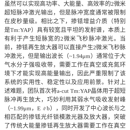
虽然可以实现高功率、大能量、高效率的2微米
超短脉冲激光输出，但是脉冲宽度通常被限制
在皮秒量级。相比之下，掺铥增益介质（特别
是Tm:YAP）具有较宽且平坦的发射谱，本质上
有利于产生短脉宽的2微米飞秒脉冲激光。当
前，掺铥再生放大器可以直接产生2微米飞秒脉
冲激光，但是输出波长（~1.94μm）通常位于大
气水分子强吸收带，需要工作在真空或充氮环
境下才能实现高能量输出，因此严重限制了该
系统的实用性、稳定性以及应用前景。针对上
述难题，团队首次将a-cut Tm:YAP晶体用于超短
脉冲再生放大，巧妙利用其弱水气吸收发射峰
（~1.99μm，E
b），同时开发了中心波长与之
∥
相匹配的掺铥光纤锁模激光器及放大器，突破
了传统大能量掺铥再生放大器需要工作在真空