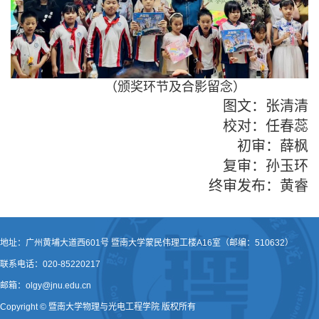
（颁奖环节及合影留念）
图文：张
清清
校对：任
春蕊
初审：薛枫
复审：孙玉环
终审发布：黄睿
地址：广州黄埔大道西601号 暨南大学蒙民伟理工楼A16室（邮编：510632）
联系电话：020-85220217
邮箱：olgy@jnu.edu.cn
Copyright © 暨南大学物理与光电工程学院 版权所有