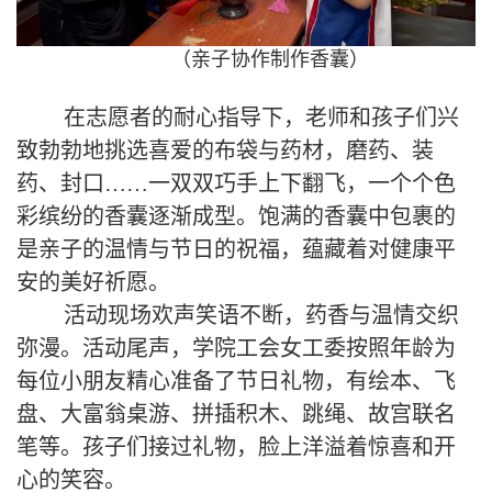
（亲子协作制作香囊）
在志愿者的耐心指导下，老师和孩子们兴
致勃勃地挑选喜爱的布袋与药材，磨药、装
药、封口……一双双巧手上下翻飞，一个个色
彩缤纷的香囊逐渐成型。饱满的香囊中包裹的
是亲子的温情与节日的祝福，蕴藏着对健康平
安的美好祈愿。
活动现场欢声笑语不断，药香与温情交织
弥漫。活动尾声，学院工会女工委按照年龄为
每位小朋友精心准备了节日礼物，有绘本、飞
盘、大富翁桌游、拼插积木、跳绳、故宫联名
笔等。孩子们接过礼物，脸上洋溢着惊喜和开
心的笑容。