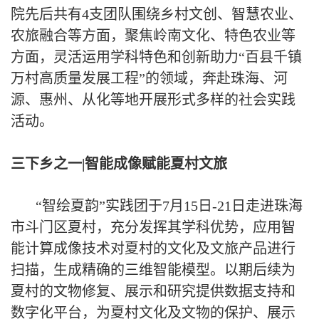
院先后共有
4支团队
围绕
乡村文创、智慧农业、
农旅融合
等方面，聚焦岭南
文化、
特色农业
等
方面，灵活运用学科特色和创新
助力
“百县千镇
万村高质量发展工程”的领域，奔赴
珠海、河
源
、惠州、从化等地
开展形式多样的社会实践
活动。
三下乡之一
|智能成像赋能夏村文旅
“智绘夏韵”实践团
于
7月15
日
-21日
走进珠海
市斗门区夏村，充分发挥其学科优势，应用智
能计算成像技术对夏村的
文化及文旅产品
进行
扫描，生成精确的三维智能模型。
以期后续
为
夏村的文物修复、展示和研究提供数据支持和
数字化平台
，
为夏村
文化及
文物的保护、展示