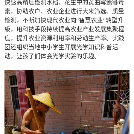
快速高精度检测水稻、花生中的黄曲霉素等毒
素，协助农户、农业企业进行大米筛选、质量
检测，不断加快现代农业向
“智慧农业”转型升
级，用科技手段持续提高农业产业发展集聚程
度
，
提升
农业资源利用率和劳动生产率。实践
团还组织当地中小学生开展
光学知识科普活
动
，
让孩子们
体会光学实验的乐趣。