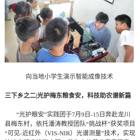
向当地小学生
演示智能成像技术
三下乡之二
|
光护梅东粮食安，科技助农谱新篇
“光护粮安”实践团
于
7月9日-15日奔赴龙川
县梅东村，
依托潘涛教授团队
“挑战杯”获奖项目
“可见-近红外（V
IS
-NIR）光谱测量”
技术，实现