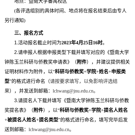
地点：暨南大学番禺校区
(
各评选组别的具体时间、地点将在报名结束后由专人
另行通知
)
三、报名方式
1.
活动报名截止时间为
2023
年
4
月
25
日
16
时
。
2.
请申报人根据申报类型下载并填写对应的《暨南大学
钟陈玉兰科研与侨教奖申请表》（
附件
），并建议提供相关
证明材料作为附件，以“
科研与侨教奖
+
学院
+
姓名
+
申报类
型
”的格式进行命名（
请按要求填写，以免影响评选结
果
），并发送到邮箱：
lchwang@jnu.edu.cn
。
3.
请提名人下载并填写《暨南大学钟陈玉兰科研与侨教
奖提名表》（
附件
），以“
科研与侨教奖
+
学院
+
提名人姓名
+
被提名人姓名
+
提名类型
”的格式进行命名，填写完毕后发
送到邮箱：
lchwang@jnu.edu.cn
。