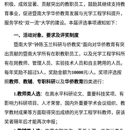
积极、成效显著、贡献突出的
教职员工
，鼓励其继续支持教
育事业，促进暨南大学华侨教育发展与光学工程学科提升，
服务学校“双一流”大学的建设
。本届评选事项通知如下：
一、活动对象、要求及评奖制度
暨南大学“钟陈玉兰科研与侨教奖”面向对华侨教育有突
出贡献的暨南大学所有在职教职员工，以及光学工程学科所
有在岗教师、管理人员、实验技术人员和自主聘用的人员。
每年奖励不超过
5
人，奖励金额为
10000
元
/
人。奖项评选按
照
教师
、
教辅
、
专职科研
以及
华侨教育
四类进行：
1.
教师类人选
：在高水平科研论文、重要科技奖项、有
影响力科研项目、人才荣誉、国内外重要学术会议组织、教
学教材成果等方面取得突出成绩的光学工程学科教师，获该
奖者隔年后才能再次申报；