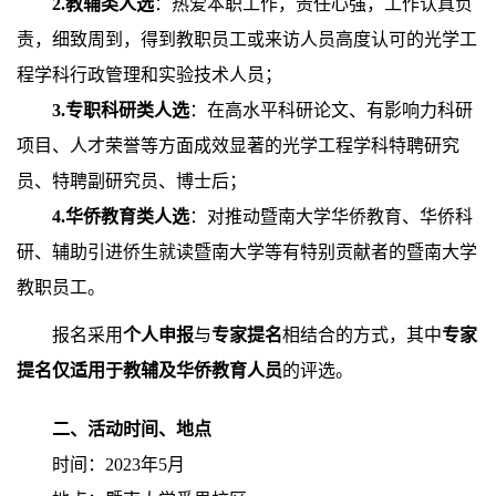
2.
教辅类人选
：热爱本职工作，责任心强，工作认真负
责，细致周到，得到教职员工或来访人员高度认可的光学工
程学科行政管理和实验技术人员；
3.
专职科研类人选
：在高水平科研论文、有影响力科研
项目、人才荣誉等方面成效显著的光学工程学科特聘研究
员、特聘副研究员、博士后；
4.
华侨教育类人选
：对推动暨南大学华侨教育、华侨科
研、辅助引进侨生就读暨南大学等有特别贡献者的暨南大学
教职员工。
报名采用
个人申报
与
专家提名
相结合的方式，其中
专家
提名仅适用于教辅及华侨教育人员
的评选。
二、活动时间、地点
时间：
2023
年
5
月