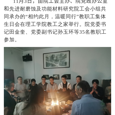
11
月
3
日，由院工会主办、院党政办公室
和
先进耐磨蚀及功能材料研究院
工会小组共
同承办的
“
相约
此
月
，
温暖同行
”
教职工集体
生日会在理工学院
教工
之家举行
。
院党委书
记田金奎、党委副书记孙玉环
等35
名教职工
参加。