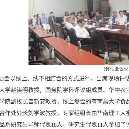
（评估会议现
估会以线上、线下相结合的方式进行，
出席
现场评
大学赵谋明教授
，国务院学科评议组成员、
华中农
学院
副校长
曾新安教授
，
线上参会的
有
南昌大学
食
合作处处长
刘学波教授，
专家组组长由
华南理工大
品系
研究生导师代表
1
8
人，研究生代表
1
1
人
参加了