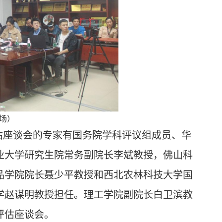
场）
估座谈
会的专家有
国务院学科评议组成员、
华
业大学
研究生院常务副院长
李斌教授
，
佛山科
品学院院长
聂少平教授和西北农林科技大学
国
学赵谋明教授
担任。理工学院副院长白卫滨教
评估座谈会
。